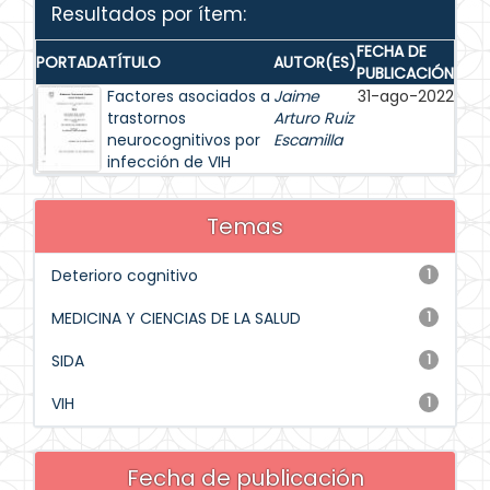
Resultados por ítem:
FECHA DE
PORTADA
TÍTULO
AUTOR(ES)
PUBLICACIÓN
Factores asociados a
Jaime
31-ago-2022
trastornos
Arturo Ruiz
neurocognitivos por
Escamilla
infección de VIH
Temas
Deterioro cognitivo
1
MEDICINA Y CIENCIAS DE LA SALUD
1
SIDA
1
VIH
1
Fecha de publicación