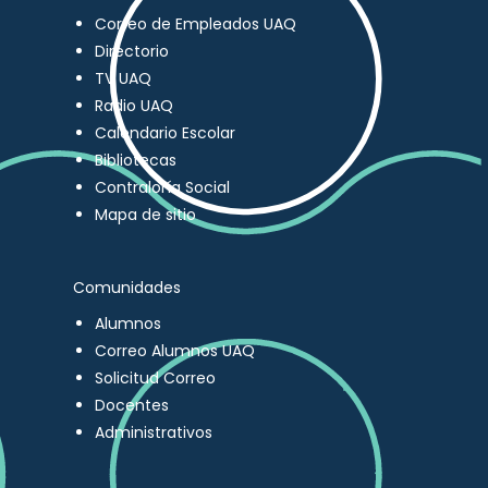
Correo de Empleados UAQ
Directorio
TV UAQ
Radio UAQ
Calendario Escolar
Bibliotecas
Contraloría Social
Mapa de sitio
Comunidades
Alumnos
Correo Alumnos UAQ
Solicitud Correo
Docentes
Administrativos