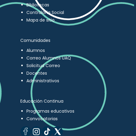
Bibliotecas
Contraloría Social
Mapa de sitio
Comunidades
Alumnos
Correo Alumnos UAQ
Solicitud Correo
Docentes
Administrativos
Educación Continua
Programas educativos
Convocatorias