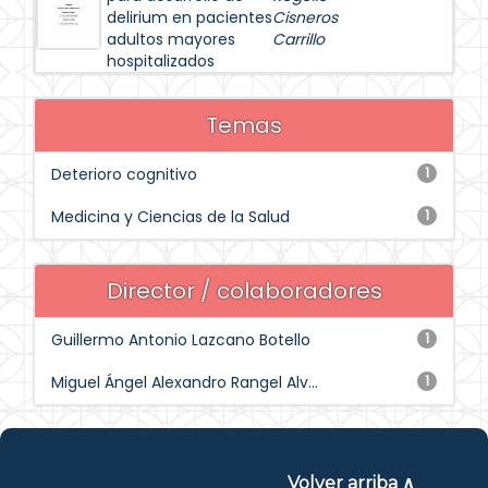
delirium en pacientes
Cisneros
adultos mayores
Carrillo
hospitalizados
Temas
Deterioro cognitivo
1
Medicina y Ciencias de la Salud
1
Director / colaboradores
Guillermo Antonio Lazcano Botello
1
Miguel Ángel Alexandro Rangel Alv...
1
Volver arriba ∧