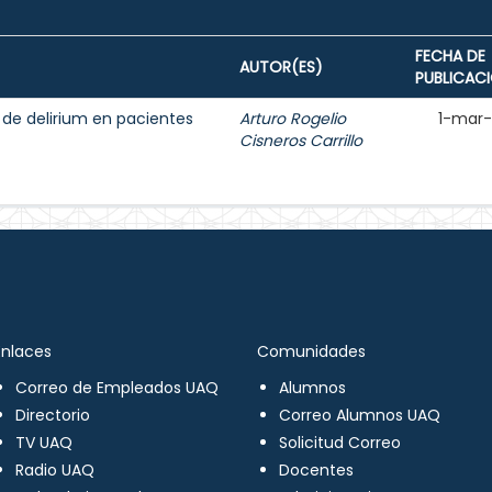
FECHA DE
AUTOR(ES)
PUBLICAC
o de delirium en pacientes
Arturo Rogelio
1-mar
Cisneros Carrillo
Enlaces
Comunidades
Correo de Empleados UAQ
Alumnos
Directorio
Correo Alumnos UAQ
TV UAQ
Solicitud Correo
Radio UAQ
Docentes