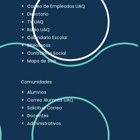
Correo de Empleados UAQ
Directorio
TV UAQ
Radio UAQ
Calendario Escolar
Bibliotecas
Contraloría Social
Mapa de sitio
Comunidades
Alumnos
Correo Alumnos UAQ
Solicitud Correo
Docentes
Administrativos