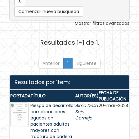
Comenzar nueva busqueda
Mostrar filtros avanzados
Resultados 1-1 de 1.
Anterior
1
Siguiente
Resultados por ítem:
FECHA DE
PORTADA
TÍTULO
AUTOR(ES)
PUBLICACIÓN
Riesgo de desarrollar
Alma Delia
20-mar-2024
complicaciones
Sojo
agudas en
Cornejo
pacientes adultos
mayores con
fractura de cadera