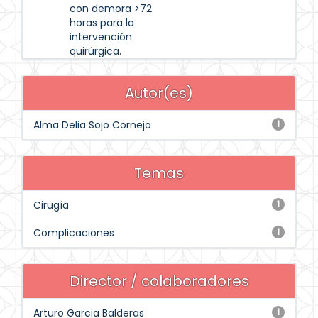
con demora >72
horas para la
intervención
quirúrgica.
Autor(es)
Alma Delia Sojo Cornejo
1
Temas
Cirugía
1
Complicaciones
1
Director / colaboradores
Arturo Garcia Balderas
1