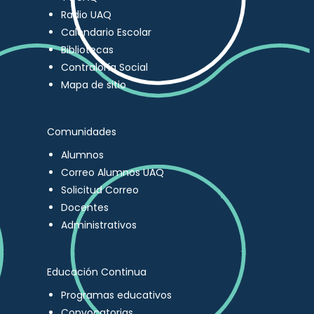
Radio UAQ
Calendario Escolar
Bibliotecas
Contraloría Social
Mapa de sitio
Comunidades
Alumnos
Correo Alumnos UAQ
Solicitud Correo
Docentes
Administrativos
Educación Continua
Programas educativos
Convocatorias