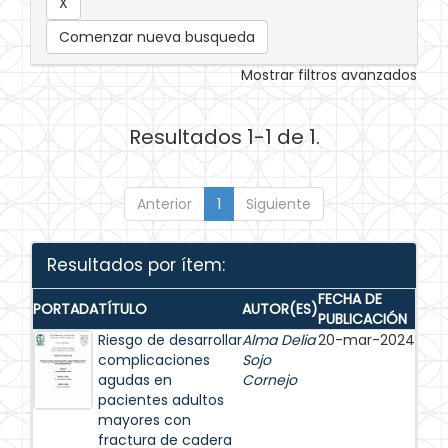
Comenzar nueva busqueda
Mostrar filtros avanzados
Resultados 1-1 de 1.
Anterior
1
Siguiente
Resultados por ítem:
FECHA DE
PORTADA
TÍTULO
AUTOR(ES)
PUBLICACIÓN
Riesgo de desarrollar
Alma Delia
20-mar-2024
complicaciones
Sojo
agudas en
Cornejo
pacientes adultos
mayores con
fractura de cadera