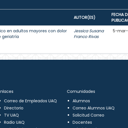
FECHA D
AUTOR(ES)
PUBLICA
ésico en adultos mayores con dolor
Jessica Susana
5-mar-
 geriatría
Franco Rivas
Enlaces
Comunidades
Correo de Empleados UAQ
Alumnos
Directorio
Correo Alumnos UAQ
TV UAQ
Solicitud Correo
Radio UAQ
Docentes