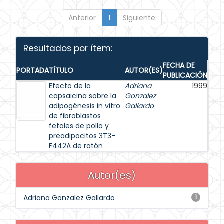
Anterior
1
Siguiente
Resultados por ítem:
FECHA DE
PORTADA
TÍTULO
AUTOR(ES)
PUBLICACIÓN
Efecto de la
Adriana
1999
capsaicina sobre la
Gonzalez
adipogénesis in vitro
Gallardo
de fibroblastos
fetales de pollo y
preadipocitos 3T3-
F442A de ratón
Autor(es)
Adriana Gonzalez Gallardo
1