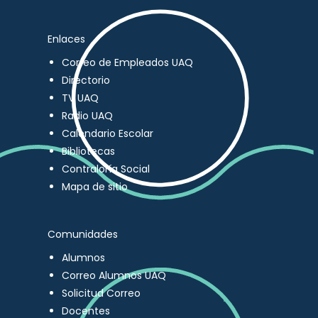
Enlaces
Correo de Empleados UAQ
Directorio
TV UAQ
Radio UAQ
Calendario Escolar
Bibliotecas
Contraloría Social
Mapa de sitio
Comunidades
Alumnos
Correo Alumnos UAQ
Solicitud Correo
Docentes