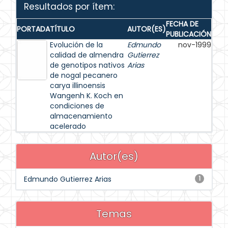
Resultados por ítem:
FECHA DE
PORTADA
TÍTULO
AUTOR(ES)
PUBLICACIÓN
Evolución de la
Edmundo
nov-1999
calidad de almendra
Gutierrez
de genotipos nativos
Arias
de nogal pecanero
carya illinoensis
Wangenh K. Koch en
condiciones de
almacenamiento
acelerado
Autor(es)
Edmundo Gutierrez Arias
1
Temas