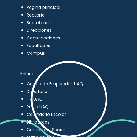
Página principal
Rectoría
Secretarios
Direcciones
Coordinaciones
Facultades
Campus
Enlaces
Correo de Empleados UAQ
Directorio
TV UAQ
Radio UAQ
Calendario Escolar
Bibliotecas
Contraloría Social