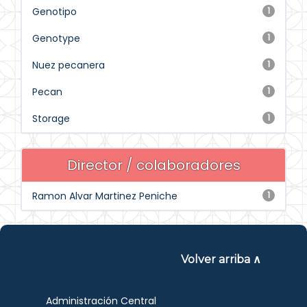
Genotipo
1
Genotype
1
Nuez pecanera
1
Pecan
1
Storage
1
Director / colaboradores
Ramon Alvar Martinez Peniche
1
Volver arriba ∧
Administración Central