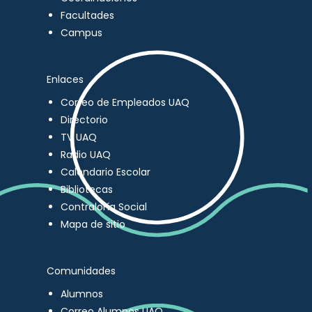
Facultades
Campus
Enlaces
Correo de Empleados UAQ
Directorio
TV UAQ
Radio UAQ
Calendario Escolar
Bibliotecas
Contraloría Social
Mapa de sitio
Comunidades
Alumnos
Correo Alumnos UAQ