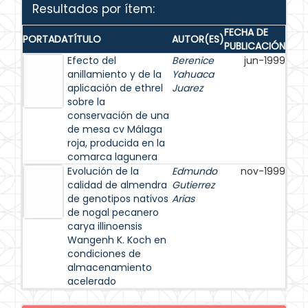
Resultados por ítem:
FECHA DE
PORTADA
TÍTULO
AUTOR(ES)
PUBLICACIÓN
Efecto del
Berenice
jun-1999
anillamiento y de la
Yahuaca
aplicación de ethrel
Juarez
sobre la
conservación de una
de mesa cv Málaga
roja, producida en la
comarca lagunera
Evolución de la
Edmundo
nov-1999
calidad de almendra
Gutierrez
de genotipos nativos
Arias
de nogal pecanero
carya illinoensis
Wangenh K. Koch en
condiciones de
almacenamiento
acelerado