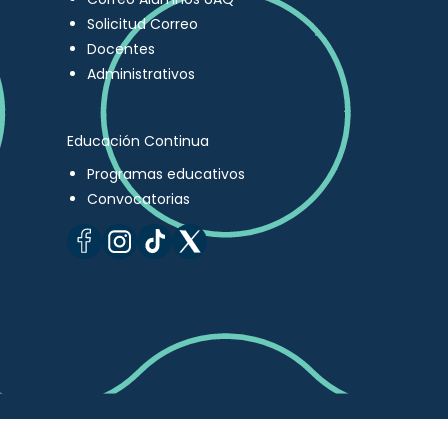
Solicitud Correo
Docentes
Administrativos
Educación Continua
Programas educativos
Convocatorias