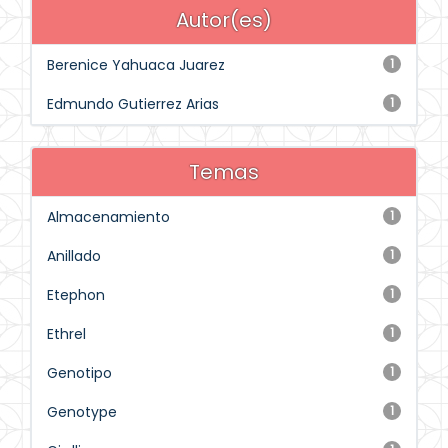
Autor(es)
Berenice Yahuaca Juarez
1
Edmundo Gutierrez Arias
1
Temas
Almacenamiento
1
Anillado
1
Etephon
1
Ethrel
1
Genotipo
1
Genotype
1