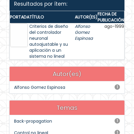
Resultados por ítem:
FECHA DE
PORTADA
TÍTULO
AUTOR(ES)
PUBLICACIÓN
Criterios de diseño
Alfonso
ago-1999
del controlador
Gomez
neuronal
Espinosa
autoajustable y su
aplicación a un
sistema no lineal
Autor(es)
Alfonso Gomez Espinosa
1
Temas
Back-propagation
1
Control no lineal
1