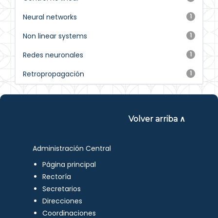
Neural networks
1
Non linear systems
1
Redes neuronales
1
Retropropagación
1
Volver arriba ∧
Administración Central
Página principal
Rectoría
Secretarios
Direcciones
Coordinaciones