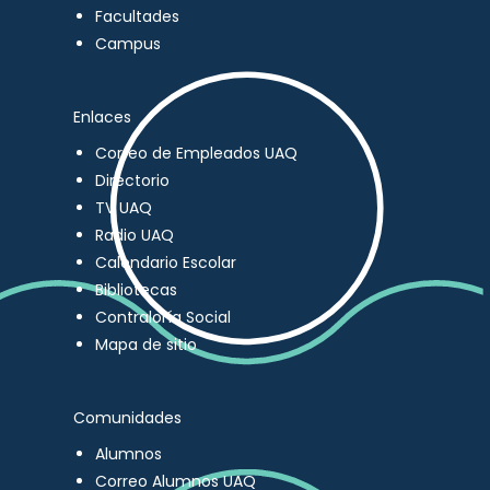
Facultades
Campus
Enlaces
Correo de Empleados UAQ
Directorio
TV UAQ
Radio UAQ
Calendario Escolar
Bibliotecas
Contraloría Social
Mapa de sitio
Comunidades
Alumnos
Correo Alumnos UAQ