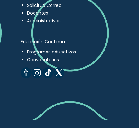
Solicitud Correo
Docentes
Administrativos
Educación Continua
Programas educativos
Convocatorias