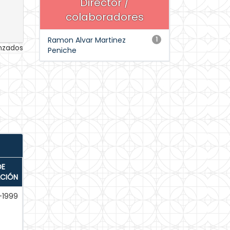
Director /
colaboradores
Ramon Alvar Martinez
1
anzados
Peniche
DE
ACIÓN
-1999