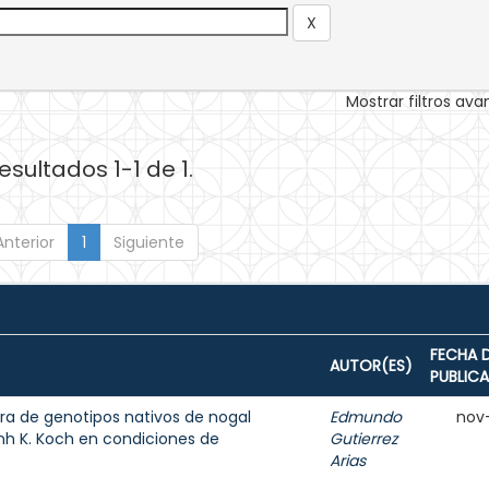
Mostrar filtros av
esultados 1-1 de 1.
Anterior
1
Siguiente
FECHA 
AUTOR(ES)
PUBLIC
ra de genotipos nativos de nogal
Edmundo
nov
nh K. Koch en condiciones de
Gutierrez
Arias