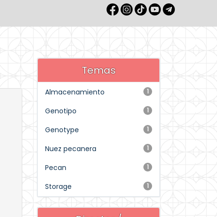
Temas
Almacenamiento
1
Genotipo
1
Genotype
1
Nuez pecanera
1
Pecan
1
Storage
1