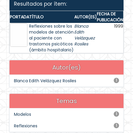
Resultados por ítem:
FECHA DE
PORTADA
TÍTULO
AUTOR(ES)
PUBLICACIÓN
Reflexiones sobre los
Blanca
1999
modelos de atención
Edith
al paciente con
Velázquez
trastornos psicóticos
Rosiles
(ámbito hospitalario)
Autor(es)
Blanca Edith Velázquez Rosiles
1
Temas
Modelos
1
Reflexiones
1