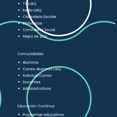
TV UAQ
Radio UAQ
Calendario Escolar
Bibliotecas
Contraloría Social
Mapa de sitio
Comunidades
Alumnos
Correo Alumnos UAQ
Solicitud Correo
Docentes
Administrativos
Educación Continua
Programas educativos