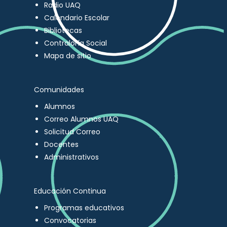
Radio UAQ
Calendario Escolar
Bibliotecas
Contraloría Social
Mapa de sitio
Comunidades
Alumnos
Correo Alumnos UAQ
Solicitud Correo
Docentes
Administrativos
Educación Continua
Programas educativos
Convocatorias