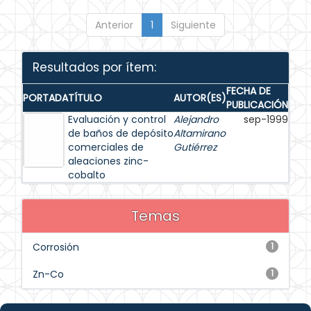
Anterior
1
Siguiente
Resultados por ítem:
FECHA DE
PORTADA
TÍTULO
AUTOR(ES)
PUBLICACIÓN
Evaluación y control
Alejandro
sep-1999
de baños de depósito
Altamirano
comerciales de
Gutiérrez
aleaciones zinc-
cobalto
Temas
Corrosión
1
Zn-Co
1