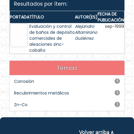
Resultados por ítem:
FECHA DE
PORTADA
TÍTULO
AUTOR(ES)
PUBLICACIÓN
Evaluación y control
Alejandro
sep-1999
de baños de depósito
Altamirano
comerciales de
Gutiérrez
aleaciones zinc-
cobalto
Temas
Corrosión
1
Recubrimientos metálicos
1
Zn-Co
1
Volver arriba ∧