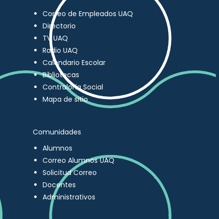
Correo de Empleados UAQ
Directorio
TV UAQ
Radio UAQ
Calendario Escolar
Bibliotecas
Contraloría Social
Mapa de sitio
Comunidades
Alumnos
Correo Alumnos UAQ
Solicitud Correo
Docentes
Administrativos