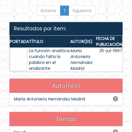
Anterior
1
Siguiente
Resultados por ítem:
FECHA DE
PORTADA
TÍTULO
AUTOR(ES)
PUBLICACIÓN
La función analítica
María
25-jul-1997
cuando falta la
Antonieta
palabra en el
Hernández
analizante
Madrid
Autor(es)
María Antonieta Hernández Madrid
1
Temas
1