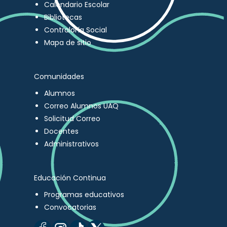
Calendario Escolar
Bibliotecas
Contraloría Social
Mapa de sitio
Comunidades
Alumnos
Correo Alumnos UAQ
Solicitud Correo
Docentes
Administrativos
Educación Continua
Programas educativos
Convocatorias