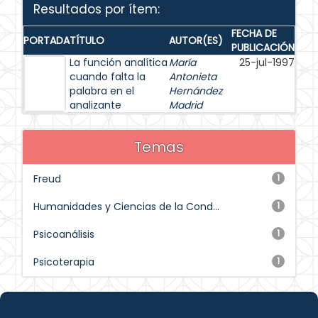
Resultados por ítem:
FECHA DE
PORTADA
TÍTULO
AUTOR(ES)
PUBLICACIÓN
La función analítica
María
25-jul-1997
cuando falta la
Antonieta
palabra en el
Hernández
analizante
Madrid
Temas
Freud
1
Humanidades y Ciencias de la Cond...
1
Psicoanálisis
1
Psicoterapia
1