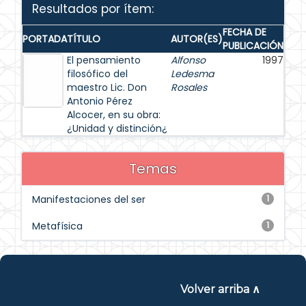
Resultados por ítem:
FECHA DE
PORTADA
TÍTULO
AUTOR(ES)
PUBLICACIÓN
El pensamiento
Alfonso
1997
filosófico del
Ledesma
maestro Lic. Don
Rosales
Antonio Pérez
Alcocer, en su obra:
¿Unidad y distinción¿
Temas
Manifestaciones del ser
1
Metafísica
1
Volver arriba ∧