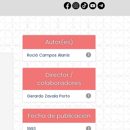
Autor(es)
Roció Campos Alanís
1
Director /
colaboradores
Gerardo Zavala Porto
1
Fecha de publicación
1993
1