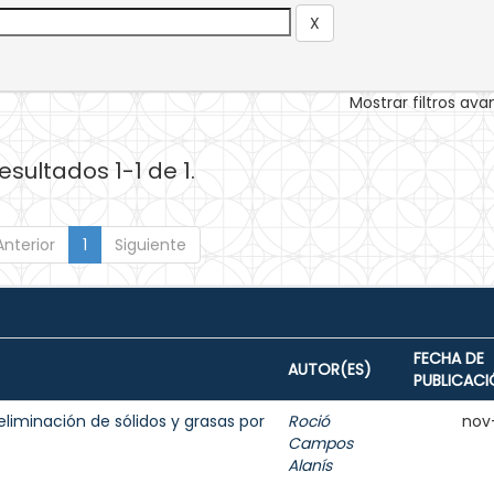
Mostrar filtros av
esultados 1-1 de 1.
Anterior
1
Siguiente
FECHA DE
AUTOR(ES)
PUBLICACI
liminación de sólidos y grasas por
Roció
nov
Campos
Alanís