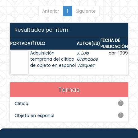
Anterior
1
Siguiente
Resultados por ítem:
FECHA DE
PORTADA
TÍTULO
AUTOR(ES)
PUBLICACIÓN
Adquisición
J. Luis
abr-1999
temprana del clítico
Granados
de objeto en español
Vázquez
Temas
Clítico
1
Objeto en español
1