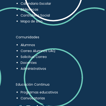
Calendario Escolar
Bibliotecas
Contraloría Social
Mapa de sitio
Comunidades
Alumnos
Correo Alumnos UAQ
Solicitud Correo
Docentes
Administrativos
Educación Continua
Programas educativos
Convocatorias