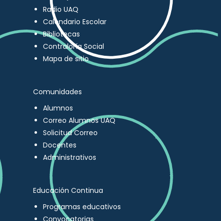
Radio UAQ
Calendario Escolar
Bibliotecas
Contraloría Social
Mapa de sitio
Comunidades
Alumnos
Correo Alumnos UAQ
Solicitud Correo
Docentes
Administrativos
Educación Continua
Programas educativos
Convocatorias