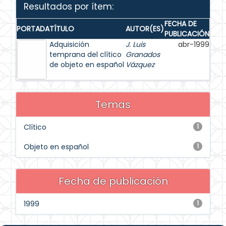
Resultados por ítem:
FECHA DE
PORTADA
TÍTULO
AUTOR(ES)
PUBLICACIÓN
Adquisición
J. Luis
abr-1999
temprana del clítico
Granados
de objeto en español
Vázquez
Temas
Clítico
1
Objeto en español
1
Fecha de publicación
1999
1