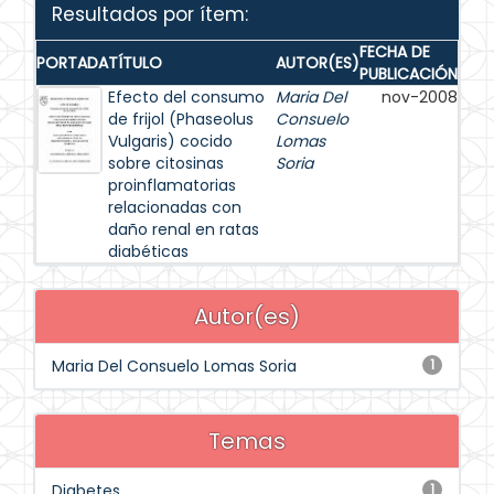
Resultados por ítem:
FECHA DE
PORTADA
TÍTULO
AUTOR(ES)
PUBLICACIÓN
Efecto del consumo
Maria Del
nov-2008
de frijol (Phaseolus
Consuelo
Vulgaris) cocido
Lomas
sobre citosinas
Soria
proinflamatorias
relacionadas con
daño renal en ratas
diabéticas
Autor(es)
Maria Del Consuelo Lomas Soria
1
Temas
Diabetes
1