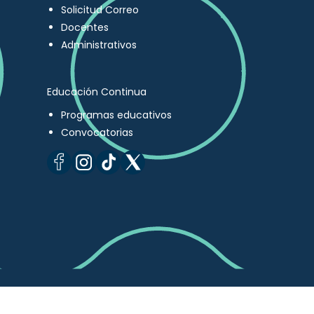
Solicitud Correo
Docentes
Administrativos
Educación Continua
Programas educativos
Convocatorias