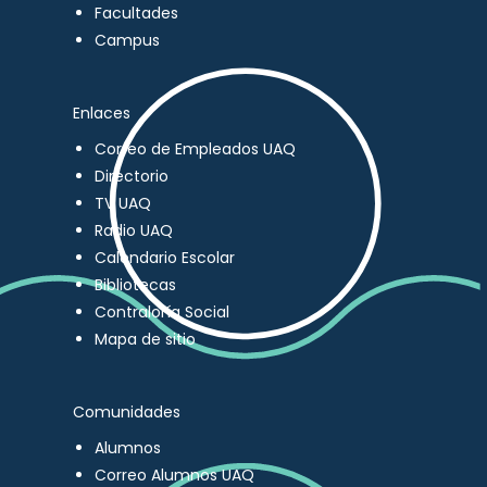
Facultades
Campus
Enlaces
Correo de Empleados UAQ
Directorio
TV UAQ
Radio UAQ
Calendario Escolar
Bibliotecas
Contraloría Social
Mapa de sitio
Comunidades
Alumnos
Correo Alumnos UAQ