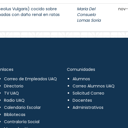
seolus Vulgaris) cocido sobre
Maria Del
nov
onadas con daño renal en ratas
Consuelo
Lomas Soria
Enlaces
Comunidades
Correo de Empleados UAQ
Alumnos
Directorio
Correo Alumnos UAQ
TV UAQ
Solicitud Correo
Radio UAQ
Docentes
Calendario Escolar
Administrativos
Bibliotecas
Contraloría Social