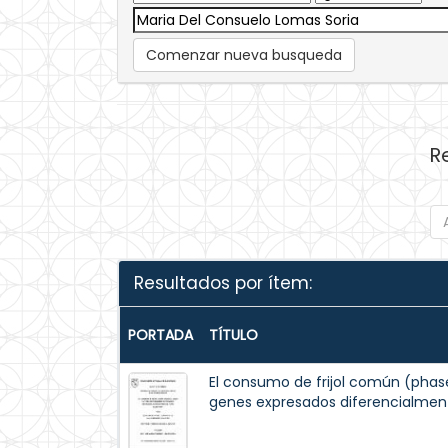
Comenzar nueva busqueda
R
Resultados por ítem:
PORTADA
TÍTULO
El consumo de frijol común (phaseo
genes expresados diferencialment