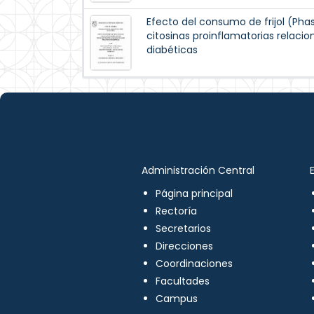
Efecto del consumo de frijol (Pha
citosinas proinflamatorias relaci
diabéticas
Administración Central
Página principal
Rectoría
Secretarios
Direcciones
Coordinaciones
Facultades
Campus