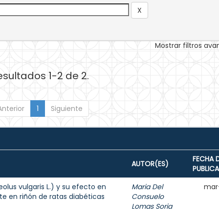
Mostrar filtros av
esultados 1-2 de 2.
Anterior
1
Siguiente
FECHA 
AUTOR(ES)
PUBLIC
lus vulgaris L.) y su efecto en
Maria Del
mar
e en riñón de ratas diabéticas
Consuelo
Lomas Soria