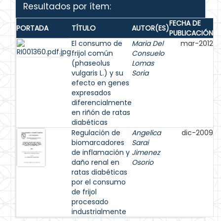
Resultados por ítem:
FECHA DE
PORTADA
TÍTULO
AUTOR(ES)
PUBLICACIÓN
El consumo de
Maria Del
mar-2012
frijol común
Consuelo
(phaseolus
Lomas
vulgaris L.) y su
Soria
efecto en genes
expresados
diferencialmente
en riñón de ratas
diabéticas
Regulación de
Angelica
dic-2009
biomarcadores
Sarai
de inflamación y
Jimenez
daño renal en
Osorio
ratas diabéticas
por el consumo
de frijol
procesado
industrialmente