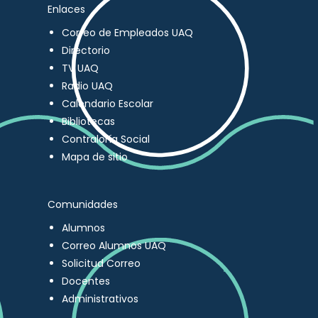
Enlaces
Correo de Empleados UAQ
Directorio
TV UAQ
Radio UAQ
Calendario Escolar
Bibliotecas
Contraloría Social
Mapa de sitio
Comunidades
Alumnos
Correo Alumnos UAQ
Solicitud Correo
Docentes
Administrativos