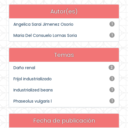
Autor(es)
Angelica Sarai Jimenez Osorio
1
Maria Del Consuelo Lomas Soria
1
Temas
Daño renal
2
Frijol industrializado
1
Industrialized beans
1
Phaseolus vulgaris l
1
Fecha de publicación