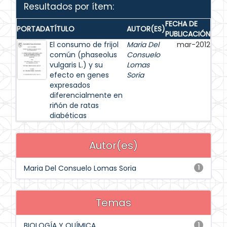
Resultados por ítem:
FECHA DE
PORTADA
TÍTULO
AUTOR(ES)
PUBLICACIÓN
El consumo de frijol
Maria Del
mar-2012
común (phaseolus
Consuelo
vulgaris L.) y su
Lomas
efecto en genes
Soria
expresados
diferencialmente en
riñón de ratas
diabéticas
Autor(es)
Maria Del Consuelo Lomas Soria
1
Temas
BIOLOGÍA Y QUÍMICA
1