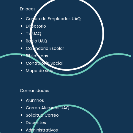
Enlaces
Correo de Empleados UAQ
Directorio
TV UAQ
Radio UAQ
Calendario Escolar
Bibliotecas
Contraloría Social
Mapa de sitio
Comunidades
Alumnos
Correo Alumnos UAQ
Solicitud Correo
Docentes
Administrativos