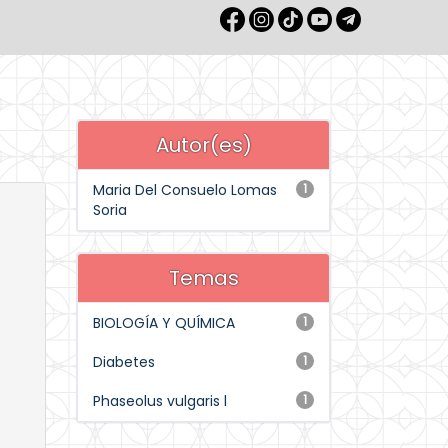
Autor(es)
Maria Del Consuelo Lomas
1
Soria
Temas
BIOLOGÍA Y QUÍMICA
1
Diabetes
1
Phaseolus vulgaris l
1