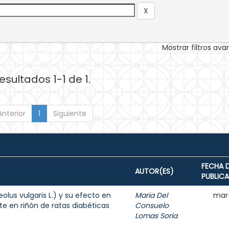
Mostrar filtros av
esultados 1-1 de 1.
Anterior
1
Siguiente
FECHA 
AUTOR(ES)
PUBLIC
lus vulgaris L.) y su efecto en
Maria Del
mar
e en riñón de ratas diabéticas
Consuelo
Lomas Soria