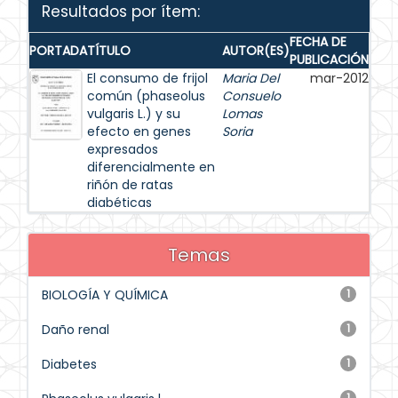
Resultados por ítem:
FECHA DE
PORTADA
TÍTULO
AUTOR(ES)
PUBLICACIÓN
El consumo de frijol
Maria Del
mar-2012
común (phaseolus
Consuelo
vulgaris L.) y su
Lomas
efecto en genes
Soria
expresados
diferencialmente en
riñón de ratas
diabéticas
Temas
BIOLOGÍA Y QUÍMICA
1
Daño renal
1
Diabetes
1
1