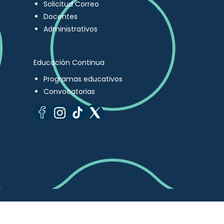
Solicitud Correo
Docentes
Administrativos
Educación Continua
Programas educativos
Convocatorias