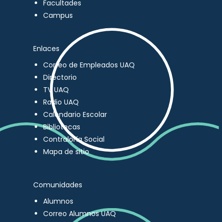
Facultades
Campus
Enlaces
Correo de Empleados UAQ
Directorio
TV UAQ
Radio UAQ
Calendario Escolar
Bibliotecas
Contraloría Social
Mapa de sitio
Comunidades
Alumnos
Correo Alumnos UAQ