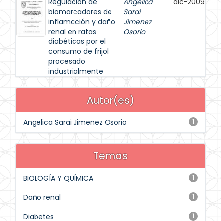
Regulación de
Angelica
dic-2009
biomarcadores de
Sarai
inflamación y daño
Jimenez
renal en ratas
Osorio
diabéticas por el
consumo de frijol
procesado
industrialmente
Autor(es)
Angelica Sarai Jimenez Osorio
1
Temas
BIOLOGÍA Y QUÍMICA
1
Daño renal
1
Diabetes
1