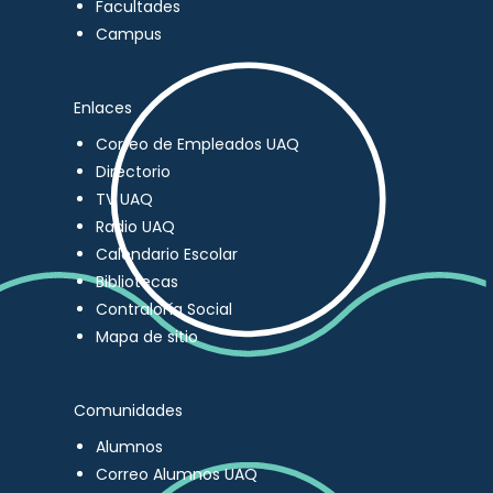
Facultades
Campus
Enlaces
Correo de Empleados UAQ
Directorio
TV UAQ
Radio UAQ
Calendario Escolar
Bibliotecas
Contraloría Social
Mapa de sitio
Comunidades
Alumnos
Correo Alumnos UAQ