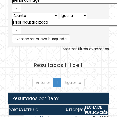
Comenzar nueva busqueda
Mostrar filtros avanzados
Resultados 1-1 de 1.
Anterior
1
Siguiente
Resultados por ítem:
FECHA DE
PORTADA
TÍTULO
AUTOR(ES)
PUBLICACIÓN