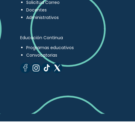
Solicitud Correo
Docentes
Administrativos
Educación Continua
Programas educativos
Convocatorias