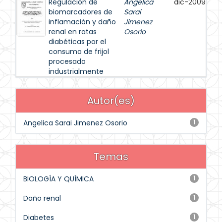
Regulación de
Angelica
dic-2009
biomarcadores de
Sarai
inflamación y daño
Jimenez
renal en ratas
Osorio
diabéticas por el
consumo de frijol
procesado
industrialmente
Autor(es)
Angelica Sarai Jimenez Osorio
1
Temas
BIOLOGÍA Y QUÍMICA
1
Daño renal
1
Diabetes
1