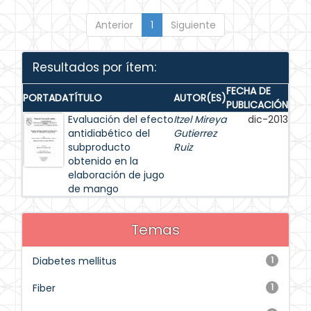
Anterior
1
Siguiente
Resultados por ítem:
FECHA DE
PORTADA
TÍTULO
AUTOR(ES)
PUBLICACIÓN
Evaluación del efecto
Itzel Mireya
dic-2013
antidiabético del
Gutierrez
subproducto
Ruiz
obtenido en la
elaboración de jugo
de mango
Temas
Diabetes mellitus
1
Fiber
1