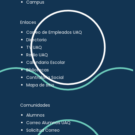
Campus
Enlaces
Correo de Empleados UAQ
Directorio
TV UAQ
Radio UAQ
Calendario Escolar
Bibliotecas
Contraloría Social
Mapa de sitio
Comunidades
Alumnos
Correo Alumnos UAQ
Solicitud Correo