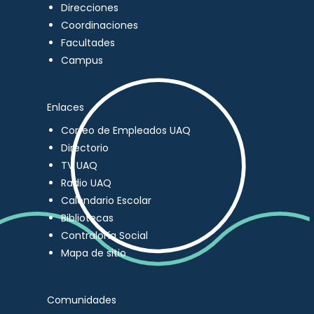
Direcciones
Coordinaciones
Facultades
Campus
Enlaces
Correo de Empleados UAQ
Directorio
TV UAQ
Radio UAQ
Calendario Escolar
Bibliotecas
Contraloría Social
Mapa de sitio
Comunidades