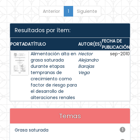
Anterior
1
Siguiente
Resultados por ítem:
FECHA DE
PORTADA
TÍTULO
AUTOR(ES)
PUBLICACIÓN
Alimentación alta en
Hector
sep-2010
grasa saturada
Alejandro
durante etapas
Barajas
tempranas de
Vega
crecimiento como
factor de riesgo para
el desarrollo de
alteraciones renales
Temas
Grasa saturada
1