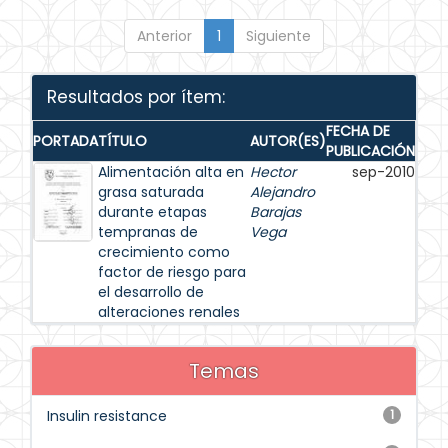
Anterior
1
Siguiente
Resultados por ítem:
FECHA DE
PORTADA
TÍTULO
AUTOR(ES)
PUBLICACIÓN
Alimentación alta en
Hector
sep-2010
grasa saturada
Alejandro
durante etapas
Barajas
tempranas de
Vega
crecimiento como
factor de riesgo para
el desarrollo de
alteraciones renales
Temas
Insulin resistance
1