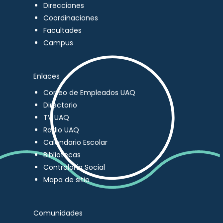
Direcciones
Coordinaciones
Facultades
Campus
Enlaces
Correo de Empleados UAQ
Directorio
TV UAQ
Radio UAQ
Calendario Escolar
Bibliotecas
Contraloría Social
Mapa de sitio
Comunidades