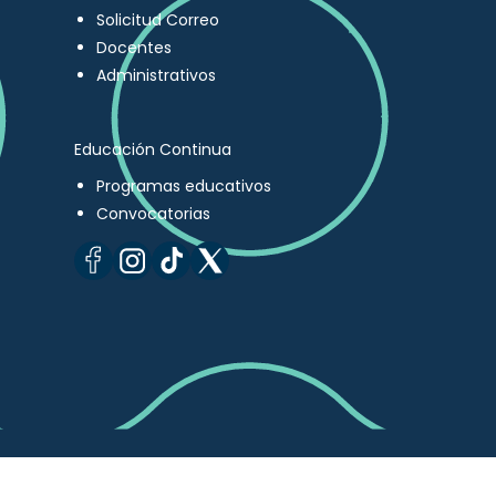
Solicitud Correo
Docentes
Administrativos
Educación Continua
Programas educativos
Convocatorias