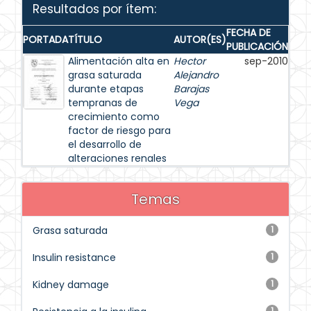
Resultados por ítem:
FECHA DE
PORTADA
TÍTULO
AUTOR(ES)
PUBLICACIÓN
Alimentación alta en
Hector
sep-2010
grasa saturada
Alejandro
durante etapas
Barajas
tempranas de
Vega
crecimiento como
factor de riesgo para
el desarrollo de
alteraciones renales
Temas
Grasa saturada
1
Insulin resistance
1
Kidney damage
1
1