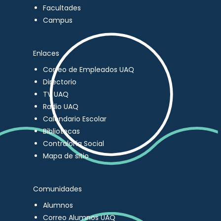
Facultades
Campus
Enlaces
Correo de Empleados UAQ
Directorio
TV UAQ
Radio UAQ
Calendario Escolar
Bibliotecas
Contraloría Social
Mapa de sitio
Comunidades
Alumnos
Correo Alumnos UAQ