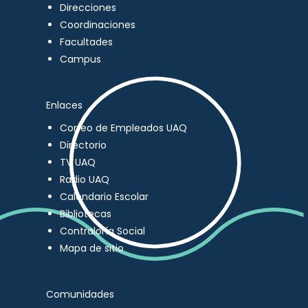
Direcciones
Coordinaciones
Facultades
Campus
Enlaces
Correo de Empleados UAQ
Directorio
TV UAQ
Radio UAQ
Calendario Escolar
Bibliotecas
Contraloría Social
Mapa de sitio
Comunidades