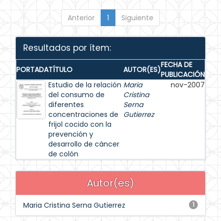
Anterior
1
Siguiente
Resultados por ítem:
FECHA DE
PORTADA
TÍTULO
AUTOR(ES)
PUBLICACIÓN
Estudio de la relación
Maria
nov-2007
del consumo de
Cristina
diferentes
Serna
concentraciones de
Gutierrez
frijol cocido con la
prevención y
desarrollo de cáncer
de colón
Autor(es)
Maria Cristina Serna Gutierrez
1