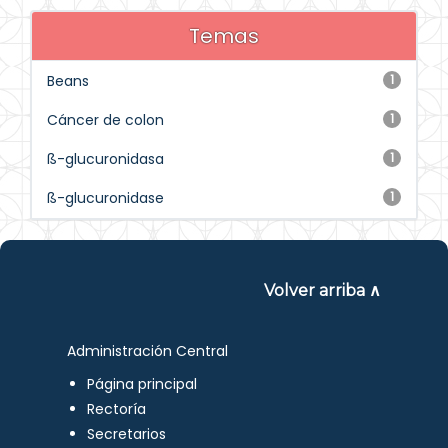
Temas
Beans
1
Cáncer de colon
1
ß-glucuronidasa
1
ß-glucuronidase
1
Volver arriba ∧
Administración Central
Página principal
Rectoría
Secretarios