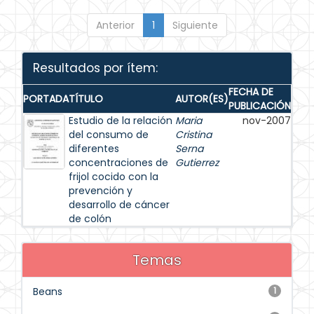
Anterior
1
Siguiente
Resultados por ítem:
FECHA DE
PORTADA
TÍTULO
AUTOR(ES)
PUBLICACIÓN
Estudio de la relación
Maria
nov-2007
del consumo de
Cristina
diferentes
Serna
concentraciones de
Gutierrez
frijol cocido con la
prevención y
desarrollo de cáncer
de colón
Temas
Beans
1