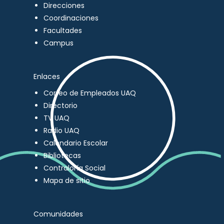
Direcciones
Coordinaciones
Facultades
Campus
Enlaces
Correo de Empleados UAQ
Directorio
TV UAQ
Radio UAQ
Calendario Escolar
Bibliotecas
Contraloría Social
Mapa de sitio
Comunidades