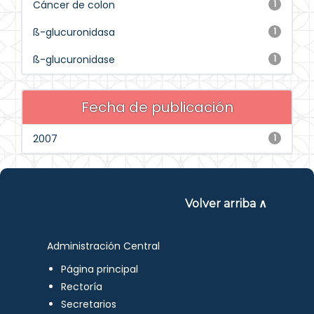
Cáncer de colon
1
ß-glucuronidasa
1
ß-glucuronidase
1
Fecha de publicación
2007
1
Volver arriba ∧
Administración Central
Página principal
Rectoría
Secretarios