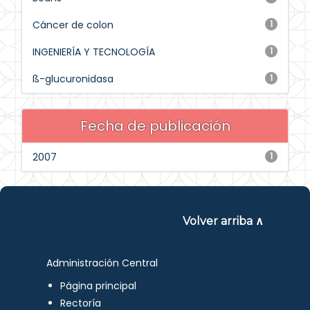
Cáncer de colon
1
INGENIERÍA Y TECNOLOGÍA
1
ß-glucuronidasa
1
Fecha de publicación
2007
1
Volver arriba ∧
Administración Central
Página principal
Rectoría