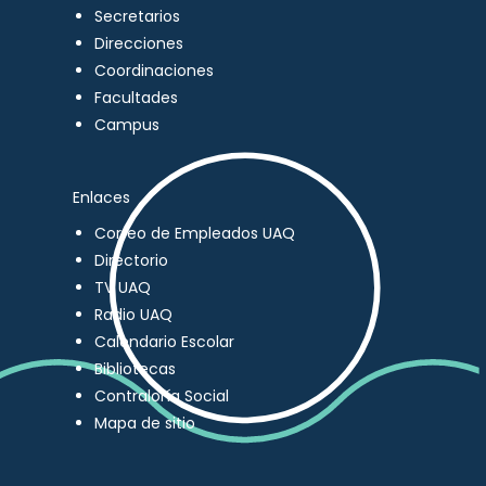
Secretarios
Direcciones
Coordinaciones
Facultades
Campus
Enlaces
Correo de Empleados UAQ
Directorio
TV UAQ
Radio UAQ
Calendario Escolar
Bibliotecas
Contraloría Social
Mapa de sitio