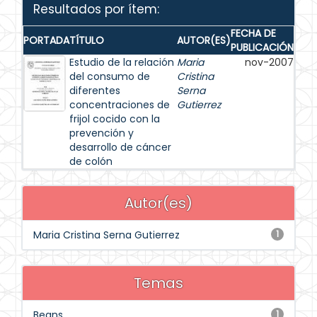
Resultados por ítem:
FECHA DE
PORTADA
TÍTULO
AUTOR(ES)
PUBLICACIÓN
Estudio de la relación
Maria
nov-2007
del consumo de
Cristina
diferentes
Serna
concentraciones de
Gutierrez
frijol cocido con la
prevención y
desarrollo de cáncer
de colón
Autor(es)
Maria Cristina Serna Gutierrez
1
Temas
Beans
1