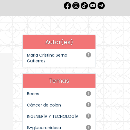
Autor(es)
Maria Cristina Serna
1
Gutierrez
Temas
Beans
1
Cáncer de colon
1
INGENIERÍA Y TECNOLOGÍA
1
ß-glucuronidasa
1