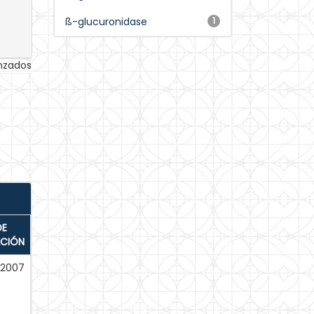
ß-glucuronidase
1
anzados
DE
ACIÓN
-2007