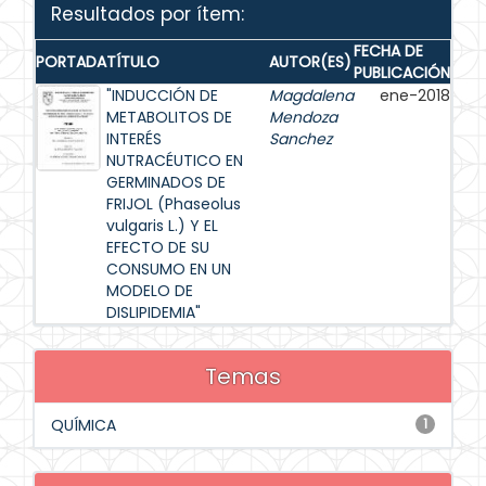
Resultados por ítem:
FECHA DE
PORTADA
TÍTULO
AUTOR(ES)
PUBLICACIÓN
"INDUCCIÓN DE
Magdalena
ene-2018
METABOLITOS DE
Mendoza
INTERÉS
Sanchez
NUTRACÉUTICO EN
GERMINADOS DE
FRIJOL (Phaseolus
vulgaris L.) Y EL
EFECTO DE SU
CONSUMO EN UN
MODELO DE
DISLIPIDEMIA"
Temas
QUÍMICA
1