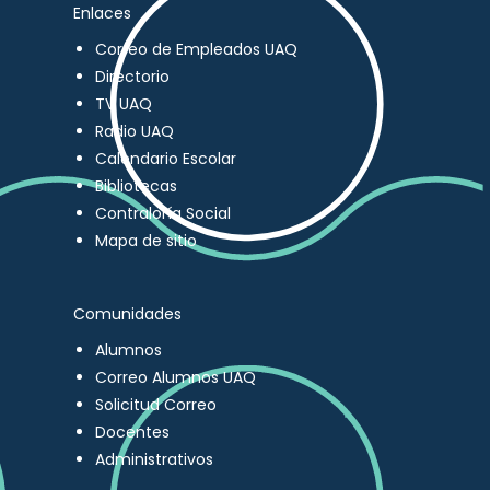
Enlaces
Correo de Empleados UAQ
Directorio
TV UAQ
Radio UAQ
Calendario Escolar
Bibliotecas
Contraloría Social
Mapa de sitio
Comunidades
Alumnos
Correo Alumnos UAQ
Solicitud Correo
Docentes
Administrativos