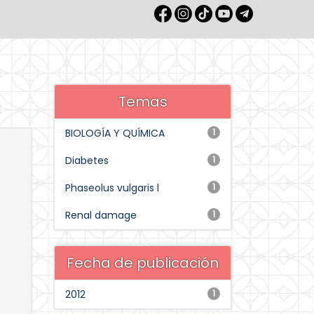
Temas
BIOLOGÍA Y QUÍMICA
1
Diabetes
1
Phaseolus vulgaris l
1
Renal damage
1
Fecha de publicación
2012
1