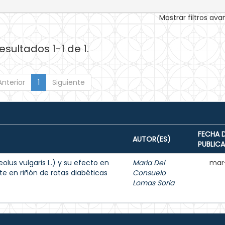
Mostrar filtros av
esultados 1-1 de 1.
Anterior
1
Siguiente
FECHA 
AUTOR(ES)
PUBLIC
lus vulgaris L.) y su efecto en
Maria Del
mar
e en riñón de ratas diabéticas
Consuelo
Lomas Soria