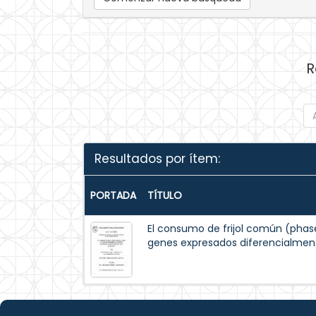
R
Resultados por ítem:
PORTADA
TÍTULO
El consumo de frijol común (phaseo
genes expresados diferencialment