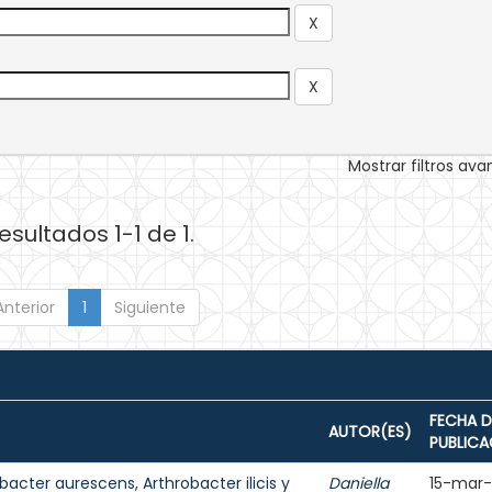
Mostrar filtros av
esultados 1-1 de 1.
Anterior
1
Siguiente
FECHA D
AUTOR(ES)
PUBLICA
bacter aurescens, Arthrobacter ilicis y
Daniella
15-mar