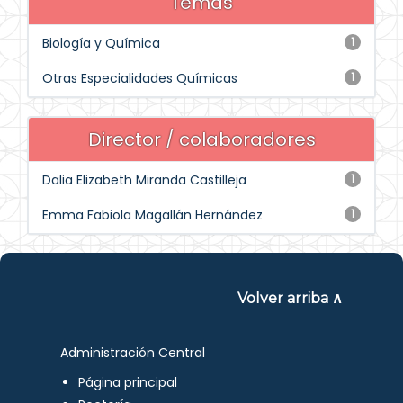
Temas
Biología y Química
1
Otras Especialidades Químicas
1
Director / colaboradores
Dalia Elizabeth Miranda Castilleja
1
Emma Fabiola Magallán Hernández
1
Volver arriba ∧
Administración Central
Página principal