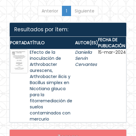
Anterior
1
Siguiente
Resultados por ítem:
FECHA DE
PORTADA
TÍTULO
AUTOR(ES)
PUBLICACIÓN
Efecto de la
Daniella
15-mar-2024
inoculación de
Servín
Arthrobacter
Cervantes
aurescens,
Arthrobacter ilicis y
Bacillus simplex en
Nicotiana glauca
para la
fitorremediación de
suelos
contaminados con
mercurio