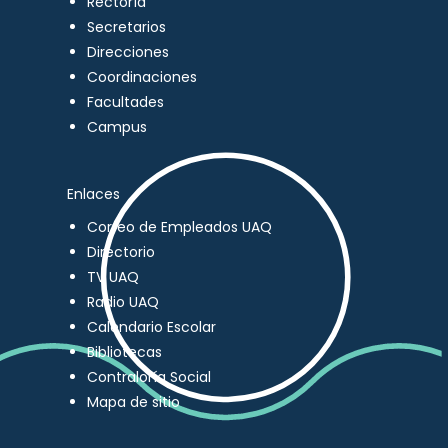
Rectoría
Secretarios
Direcciones
Coordinaciones
Facultades
Campus
Enlaces
Correo de Empleados UAQ
Directorio
TV UAQ
Radio UAQ
Calendario Escolar
Bibliotecas
Contraloría Social
Mapa de sitio