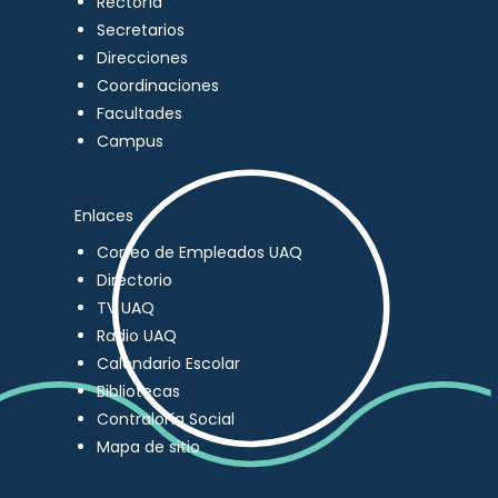
Rectoría
Secretarios
Direcciones
Coordinaciones
Facultades
Campus
Enlaces
Correo de Empleados UAQ
Directorio
TV UAQ
Radio UAQ
Calendario Escolar
Bibliotecas
Contraloría Social
Mapa de sitio