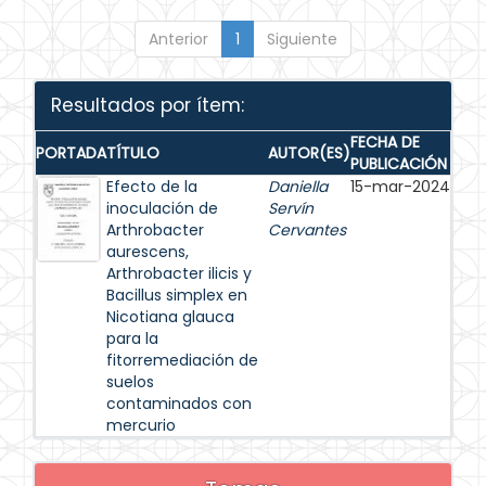
Anterior
1
Siguiente
Resultados por ítem:
FECHA DE
PORTADA
TÍTULO
AUTOR(ES)
PUBLICACIÓN
Efecto de la
Daniella
15-mar-2024
inoculación de
Servín
Arthrobacter
Cervantes
aurescens,
Arthrobacter ilicis y
Bacillus simplex en
Nicotiana glauca
para la
fitorremediación de
suelos
contaminados con
mercurio