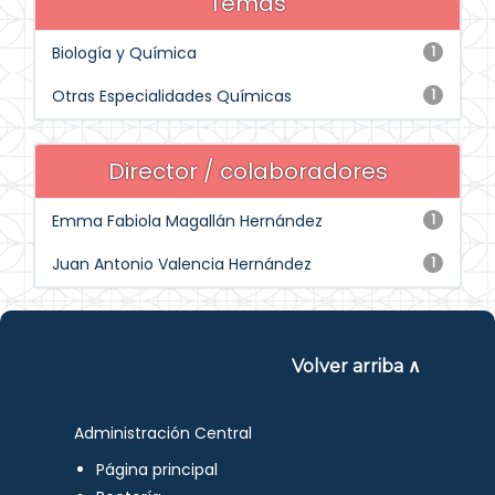
Temas
Biología y Química
1
Otras Especialidades Químicas
1
Director / colaboradores
Emma Fabiola Magallán Hernández
1
Juan Antonio Valencia Hernández
1
Volver arriba ∧
Administración Central
Página principal