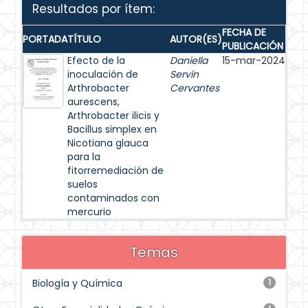
Resultados por ítem:
FECHA DE
PORTADA
TÍTULO
AUTOR(ES)
PUBLICACIÓN
Efecto de la
Daniella
15-mar-2024
inoculación de
Servín
Arthrobacter
Cervantes
aurescens,
Arthrobacter ilicis y
Bacillus simplex en
Nicotiana glauca
para la
fitorremediación de
suelos
contaminados con
mercurio
Temas
Biología y Química
1