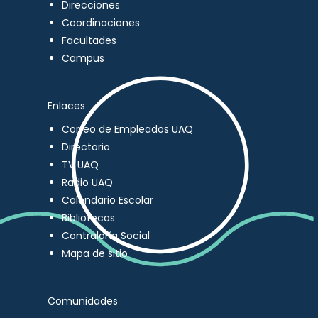
Direcciones
Coordinaciones
Facultades
Campus
Enlaces
Correo de Empleados UAQ
Directorio
TV UAQ
Radio UAQ
Calendario Escolar
Bibliotecas
Contraloría Social
Mapa de sitio
Comunidades