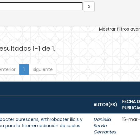
Mostrar filtros av
esultados 1-1 de 1.
Anterior
1
Siguiente
FECHA D
AUTOR(ES)
PUBLICA
bacter aurescens, Arthrobacter ilicis y
Daniella
15-mar
ca para la fitorremediación de suelos
Servín
Cervantes