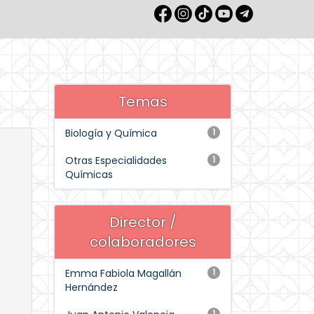
Temas
Biología y Química
1
Otras Especialidades
1
Químicas
Director /
colaboradores
Emma Fabiola Magallán
1
Hernández
1