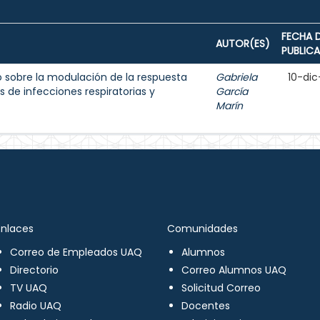
FECHA 
AUTOR(ES)
PUBLIC
 sobre la modulación de la respuesta
Gabriela
10-dic
 de infecciones respiratorias y
García
Marín
Enlaces
Comunidades
Correo de Empleados UAQ
Alumnos
Directorio
Correo Alumnos UAQ
TV UAQ
Solicitud Correo
Radio UAQ
Docentes