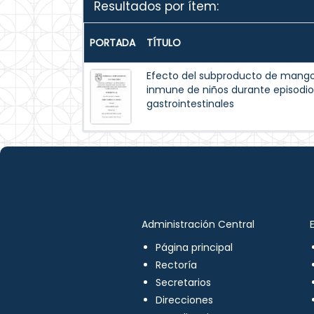
Resultados por ítem:
PORTADA
TÍTULO
Efecto del subproducto de mango
inmune de niños durante episodios
gastrointestinales
Administración Central
Página principal
Rectoría
Secretarios
Direcciones