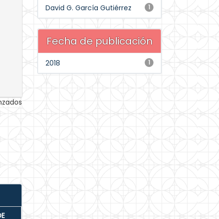
David G. García Gutiérrez
1
Fecha de publicación
2018
1
anzados
DE