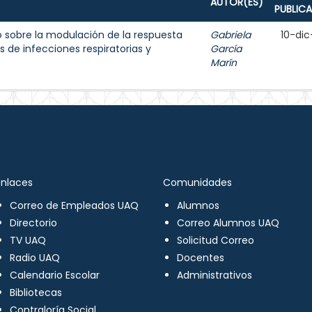
AUTOR(ES)
PUBLIC
 sobre la modulación de la respuesta
Gabriela
10-dic
 de infecciones respiratorias y
García
Marín
Enlaces
Comunidades
Correo de Empleados UAQ
Alumnos
Directorio
Correo Alumnos UAQ
TV UAQ
Solicitud Correo
Radio UAQ
Docentes
Calendario Escolar
Administrativos
Bibliotecas
Contraloría Social