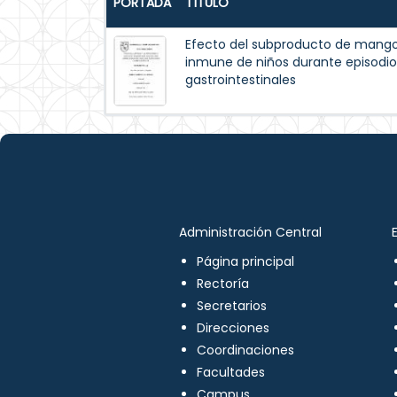
PORTADA
TÍTULO
Efecto del subproducto de mango
inmune de niños durante episodios
gastrointestinales
Administración Central
Página principal
Rectoría
Secretarios
Direcciones
Coordinaciones
Facultades
Campus