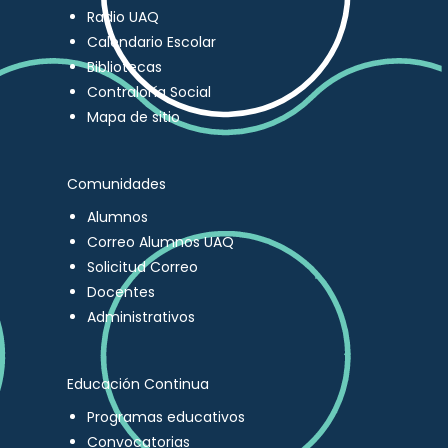
Radio UAQ
Calendario Escolar
Bibliotecas
Contraloría Social
Mapa de sitio
Comunidades
Alumnos
Correo Alumnos UAQ
Solicitud Correo
Docentes
Administrativos
Educación Continua
Programas educativos
Convocatorias