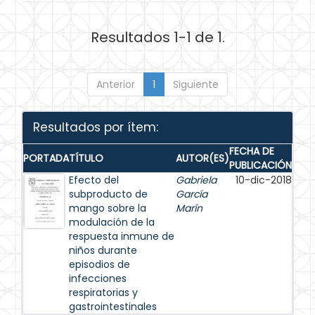
Resultados 1-1 de 1.
Anterior
1
Siguiente
Resultados por ítem:
FECHA DE
PORTADA
TÍTULO
AUTOR(ES)
PUBLICACIÓN
Efecto del
Gabriela
10-dic-2018
subproducto de
García
mango sobre la
Marín
modulación de la
respuesta inmune de
niños durante
episodios de
infecciones
respiratorias y
gastrointestinales