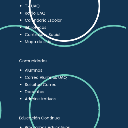
TV UAQ
Radio UAQ
Calendario Escolar
Bibliotecas
Contraloría Social
Mapa de sitio
Comunidades
Alumnos
Correo Alumnos UAQ
Solicitud Correo
Docentes
Administrativos
Educación Continua
Programas educativos