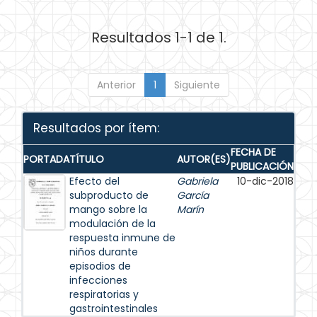
Resultados 1-1 de 1.
Anterior
1
Siguiente
Resultados por ítem:
FECHA DE
PORTADA
TÍTULO
AUTOR(ES)
PUBLICACIÓN
Efecto del
Gabriela
10-dic-2018
subproducto de
García
mango sobre la
Marín
modulación de la
respuesta inmune de
niños durante
episodios de
infecciones
respiratorias y
gastrointestinales