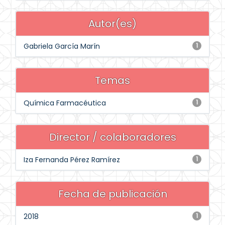
Autor(es)
Gabriela García Marín
1
Temas
Química Farmacéutica
1
Director / colaboradores
Iza Fernanda Pérez Ramírez
1
Fecha de publicación
2018
1