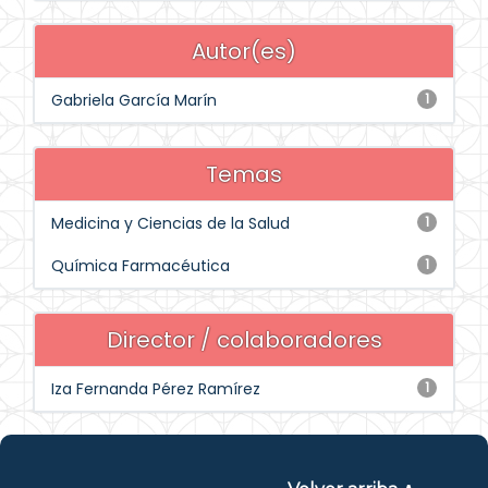
Autor(es)
Gabriela García Marín
1
Temas
Medicina y Ciencias de la Salud
1
Química Farmacéutica
1
Director / colaboradores
Iza Fernanda Pérez Ramírez
1