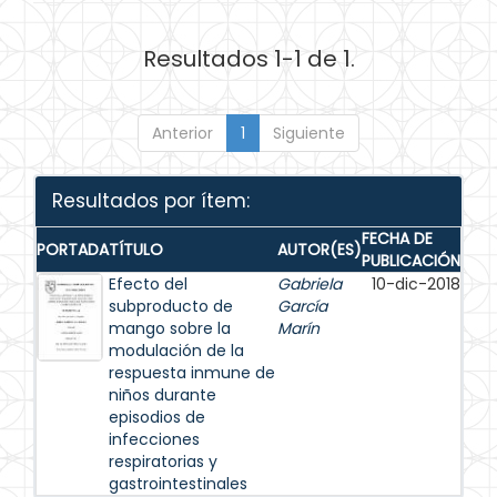
Resultados 1-1 de 1.
Anterior
1
Siguiente
Resultados por ítem:
FECHA DE
PORTADA
TÍTULO
AUTOR(ES)
PUBLICACIÓN
Efecto del
Gabriela
10-dic-2018
subproducto de
García
mango sobre la
Marín
modulación de la
respuesta inmune de
niños durante
episodios de
infecciones
respiratorias y
gastrointestinales