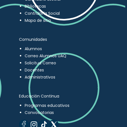
Bibliotecas
Contraloría Social
Mapa de sitio
Comunidades
Alumnos
Correo Alumnos UAQ
Solicitud Correo
Docentes
Administrativos
Educación Continua
Programas educativos
Convocatorias