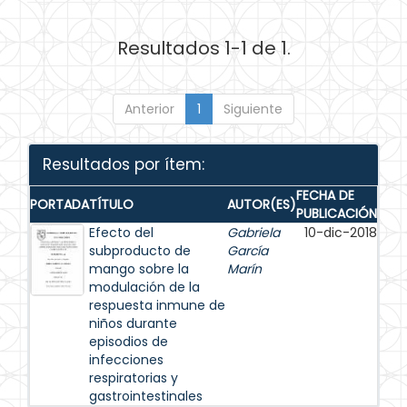
Resultados 1-1 de 1.
Anterior
1
Siguiente
Resultados por ítem:
FECHA DE
PORTADA
TÍTULO
AUTOR(ES)
PUBLICACIÓN
Efecto del
Gabriela
10-dic-2018
subproducto de
García
mango sobre la
Marín
modulación de la
respuesta inmune de
niños durante
episodios de
infecciones
respiratorias y
gastrointestinales