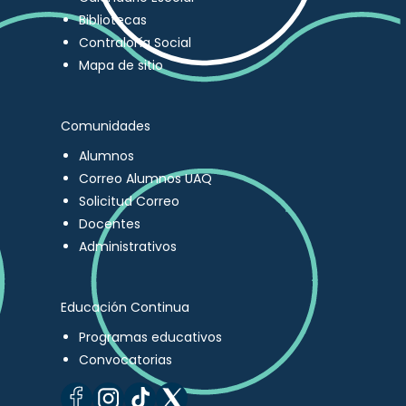
Bibliotecas
Contraloría Social
Mapa de sitio
Comunidades
Alumnos
Correo Alumnos UAQ
Solicitud Correo
Docentes
Administrativos
Educación Continua
Programas educativos
Convocatorias